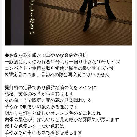
◆お盆を彩る厳かで華やかな高級盆提灯
一般的によく使われる11号より一回り小さな10号サイズ
コンパクトで場所を取らず使い勝手の良いサイズです
※限定品につき、品切れの際は再入荷ございません
提灯柄の定番であり優雅な菊の花をメインに
桔梗、芙蓉の秋草が秋を彩ります
その向こうで朧気に菊の花が見え隠れする
華やかで明るい印象のある逸品です
明かりを灯すと優しいオレンジ色の光に包まれ
内張の景色が、ぼんやりと見え厳かな雰囲気が漂います
派手な色使いをしない色彩は
華やかさの中にも落ち着きを感じます