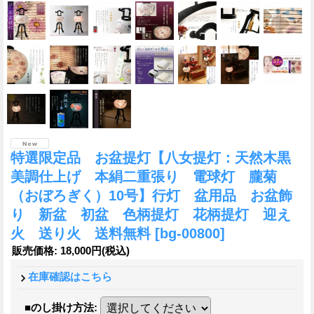
特選限定品 お盆提灯【八女提灯：天然木黒
美調仕上げ 本絹二重張り 電球灯 朧菊
（おぼろぎく）10号】行灯 盆用品 お盆飾
り 新盆 初盆 色柄提灯 花柄提灯 迎え
火 送り火 送料無料
[bg-00800]
販売価格
:
18,000円
(税込)
在庫確認はこちら
■のし掛け方法
: