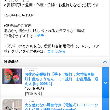
※掲載写真の盆棚・仏壇・位牌・お盆飾りなどは別売です
FS-8441-GA-130P
●別売品のご案内
ほのかな明かりに映し出されるカラフルな回転灯
回転灯サイズ中は
コチラ
・万が一のときも安心、盆提灯交換用電球（シャンデリア
球）クリアタイプ40wは、
コチラから
関連商品
お盆の定番提灯【手下げ提灯：六寸岐阜提
灯】盆ちょうちん ミニ提灯 お盆用品 迎
え火
[
bg-0096-1
]
490円
(税込)
[在庫あり]
火を使わない燭台付き【電池式ＬＥＤローソ
ク】仏壇・神棚
[
densi-rosoku
]