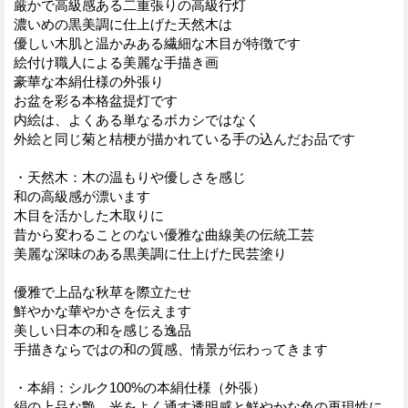
厳かで高級感ある二重張りの高級行灯
濃いめの黒美調に仕上げた天然木は
優しい木肌と温かみある繊細な木目が特徴です
絵付け職人による美麗な手描き画
豪華な本絹仕様の外張り
お盆を彩る本格盆提灯です
内絵は、よくある単なるボカシではなく
外絵と同じ菊と桔梗が描かれている手の込んだお品です
・天然木：木の温もりや優しさを感じ
和の高級感が漂います
木目を活かした木取りに
昔から変わることのない優雅な曲線美の伝統工芸
美麗な深味のある黒美調に仕上げた民芸塗り
優雅で上品な秋草を際立たせ
鮮やかな華やかさを伝えます
美しい日本の和を感じる逸品
手描きならではの和の質感、情景が伝わってきます
・本絹：シルク100%の本絹仕様（外張）
絹の上品な艶、光をよく通す透明感と鮮やかな色の再現性に