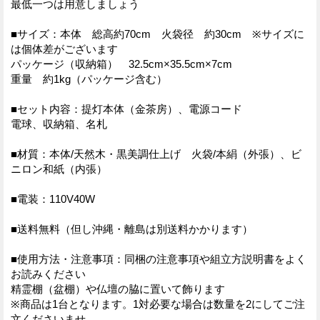
最低一つは用意しましょう
■サイズ：本体 総高約70cm 火袋径 約30cm ※サイズに
は個体差がございます
パッケージ（収納箱） 32.5cm×35.5cm×7cm
重量 約1kg（パッケージ含む）
■セット内容：提灯本体（金茶房）、電源コード
電球、収納箱、名札
■材質：本体/天然木・黒美調仕上げ 火袋/本絹（外張）、ビ
ニロン和紙（内張）
■電装：110V40W
■送料無料（但し沖縄・離島は別送料かかります）
■使用方法・注意事項：同梱の注意事項や組立方説明書をよく
お読みください
精霊棚（盆棚）や仏壇の脇に置いて飾ります
※商品は1台となります。1対必要な場合は数量を2にしてご注
文くださいませ