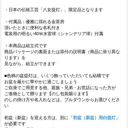
・日本の伝統工芸「八女提灯」、限定品となります
・付属品：優雅に揺れる金茶房
頂いたときに便利な名札付き
電装用の明るい40Ｗ水雷球（シャンデリア球）付属
・本商品は組立式です
商品パッケージの裏面または添付の説明書（商品に依り異な
ります）を
見ながら、組立ができます
■色柄の盆提灯は、いくつ飾っていただいても結構です
お盆を厳かに華やかに過ごしましょう
ご自身でご用意する他、親族・兄弟・お世話になった方が
ご進物として贈ります【のし包装賜ります】
のしの掛け方や名入れなどは、プルダウンからお選びくださ
い
初盆（新盆）を迎える方は、別に
「初盆（新盆）用白提灯」
が必要です