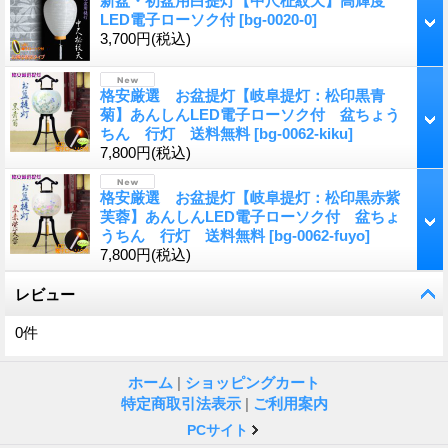
新盆・初盆用白提灯【中尺柾紋天】高輝度
LED電子ローソク付
[
bg-0020-0
]
3,700円
(税込)
格安厳選 お盆提灯【岐阜提灯：松印黒青
菊】あんしんLED電子ローソク付 盆ちょう
ちん 行灯 送料無料
[
bg-0062-kiku
]
7,800円
(税込)
格安厳選 お盆提灯【岐阜提灯：松印黒赤紫
芙蓉】あんしんLED電子ローソク付 盆ちょ
うちん 行灯 送料無料
[
bg-0062-fuyo
]
7,800円
(税込)
レビュー
0
件
ホーム
|
ショッピングカート
特定商取引法表示
|
ご利用案内
PCサイト