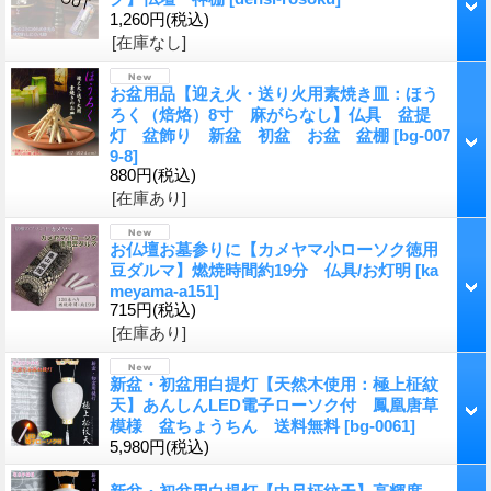
1,260円
(税込)
[在庫なし]
お盆用品【迎え火・送り火用素焼き皿：ほう
ろく（焙烙）8寸 麻がらなし】仏具 盆提
灯 盆飾り 新盆 初盆 お盆 盆棚
[
bg-007
9-8
]
880円
(税込)
[在庫あり]
お仏壇お墓参りに【カメヤマ小ローソク徳用
豆ダルマ】燃焼時間約19分 仏具/お灯明
[
ka
meyama-a151
]
715円
(税込)
[在庫あり]
新盆・初盆用白提灯【天然木使用：極上柾紋
天】あんしんLED電子ローソク付 鳳凰唐草
模様 盆ちょうちん 送料無料
[
bg-0061
]
5,980円
(税込)