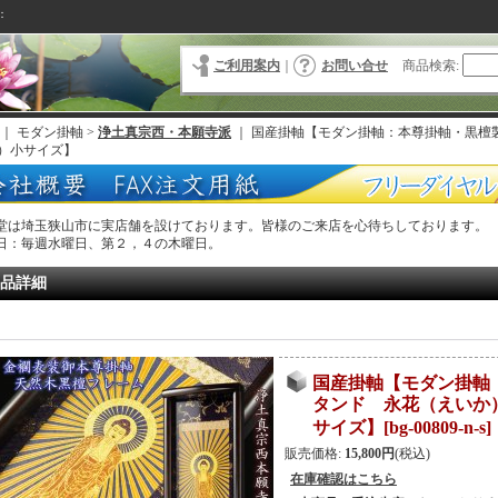
：
ご利用案内
｜
お問い合せ
商品検索
:
｜ モダン掛軸 >
浄土真宗西・本願寺派
｜
国産掛軸【モダン掛軸：本尊掛軸・黒檀
）小サイズ】
堂は埼玉狭山市に実店舗を設けております。皆様のご来店を心待ちしております。
日：毎週水曜日、第２，４の木曜日。
品詳細
国産掛軸【モダン掛軸
タンド 永花（えいか
サイズ】
[
bg-00809-n-s
]
販売価格
:
15,800円
(税込)
在庫確認はこちら