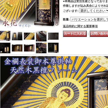
●本商品は受注生産となっておりま
作致しますが込み具合によりそれ
ございます
:
数量
:
返品特約に関する重要事項
｜