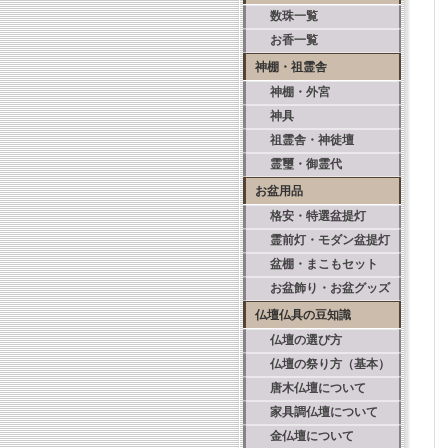
数珠一覧
お香一覧
神棚・祖霊舎
神棚・外宮
神具
祖霊舎・神徒壇
霊璽・御霊代
お盆用品
格安・特選盆提灯
霊前灯・モダン盆提灯
盆棚・まこもセット
お盆飾り・お盆グッズ
仏壇仏具の豆知識
仏壇の選び方
仏壇の祭り方（基本）
唐木仏壇について
家具調仏壇について
金仏壇について