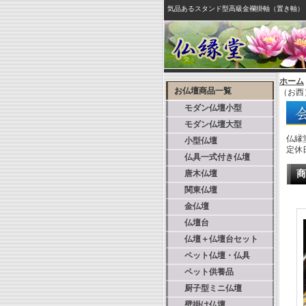
気品あるスタンド型高級金襴掛軸（置き軸）
ホーム
お仏壇商品一覧
（お西
モダン仏壇小型
モダン仏壇大型
仏縁
小型仏壇
定休
仏具一式付き仏壇
唐木仏壇
商
関東仏壇
金仏壇
仏壇台
仏壇＋仏壇台セット
ペット仏壇・仏具
ペット供養品
厨子型ミニ仏壇
壁掛け仏壇