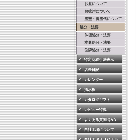
お盆について
お彼岸について
霊璽・御霊代について
処分・法要
仏壇処分・法要
本尊処分・法要
位牌処分・法要
特定商取引法表示
店長日記
カレンダー
掲示板
カタログギフト
レビュー特典
よくある質問 Q&A
自社工場について
自社工場オリジナル