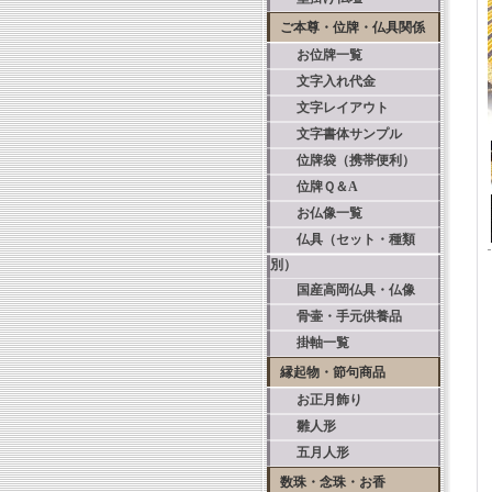
ご本尊・位牌・仏具関係
お位牌一覧
文字入れ代金
文字レイアウト
文字書体サンプル
位牌袋（携帯便利）
位牌Ｑ＆A
お仏像一覧
仏具（セット・種類
別）
国産高岡仏具・仏像
骨壷・手元供養品
掛軸一覧
縁起物・節句商品
お正月飾り
雛人形
五月人形
数珠・念珠・お香