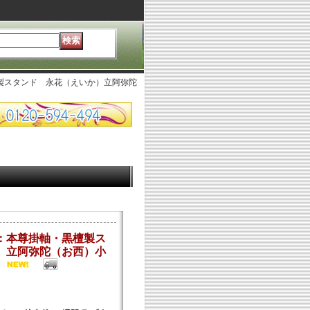
製スタンド 永花（えいか）立阿弥陀
：本尊掛軸・黒檀製ス
）立阿弥陀（お西）小