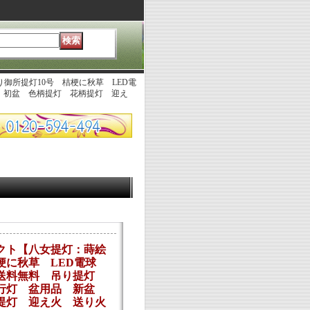
御所提灯10号 桔梗に秋草 LED電
 初盆 色柄提灯 花柄提灯 迎え
クト【八女提灯：蒔絵
梗に秋草 LED電球
】送料無料 吊り提灯
 行灯 盆用品 新盆
提灯 迎え火 送り火