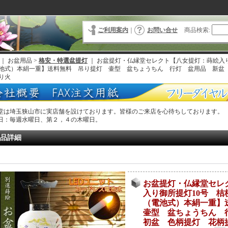
ご利用案内
｜
お問い合せ
商品検索
:
｜ お盆用品 >
格安・特選盆提灯
｜
お盆提灯・仏縁堂セレクト【八女提灯：蒔絵入り
池式）本絹一重】送料無料 吊り提灯 壷型 盆ちょうちん 行灯 盆用品 新盆
り火
堂は埼玉狭山市に実店舗を設けております。皆様のご来店を心待ちしております。
日：毎週水曜日、第２，４の木曜日。
品詳細
お盆提灯・仏縁堂セレ
入り御所提灯10号 桔
（電池式）本絹一重
壷型 盆ちょうちん
初盆 色柄提灯 花柄