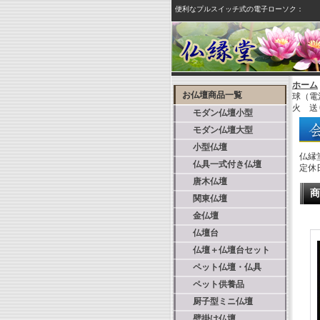
便利なプルスイッチ式の電子ローソク：
ホーム
お仏壇商品一覧
球（電
火 送
モダン仏壇小型
モダン仏壇大型
小型仏壇
仏縁
仏具一式付き仏壇
定休
唐木仏壇
商
関東仏壇
金仏壇
仏壇台
仏壇＋仏壇台セット
ペット仏壇・仏具
ペット供養品
厨子型ミニ仏壇
壁掛け仏壇