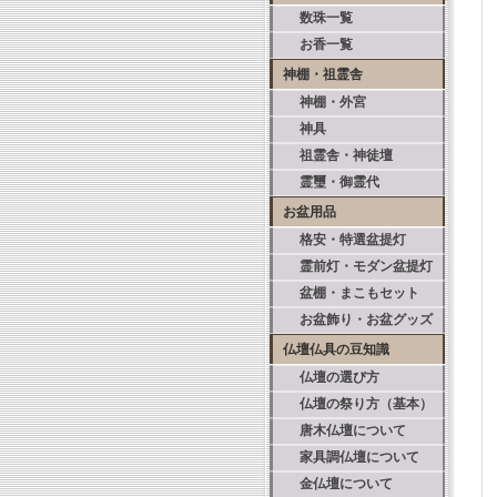
数珠一覧
お香一覧
神棚・祖霊舎
神棚・外宮
神具
祖霊舎・神徒壇
霊璽・御霊代
お盆用品
格安・特選盆提灯
霊前灯・モダン盆提灯
盆棚・まこもセット
お盆飾り・お盆グッズ
仏壇仏具の豆知識
仏壇の選び方
仏壇の祭り方（基本）
唐木仏壇について
家具調仏壇について
金仏壇について