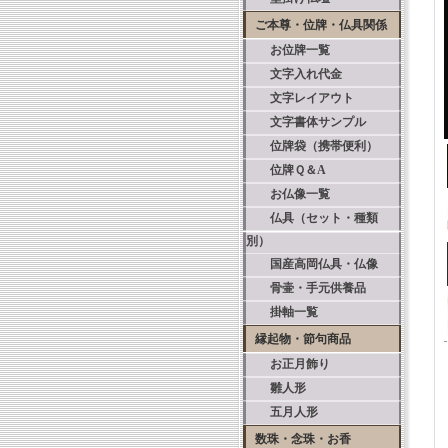
ご本尊・位牌・仏具関係
お位牌一覧
文字入れ代金
文字レイアウト
文字書体サンプル
位牌袋（携帯便利）
位牌Ｑ＆A
お仏像一覧
仏具（セット・種類
別）
国産高岡仏具・仏像
骨壷・手元供養品
掛軸一覧
縁起物・節句商品
お正月飾り
雛人形
五月人形
数珠・念珠・お香