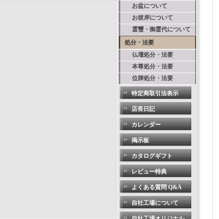
お盆について
お彼岸について
霊璽・御霊代について
処分・法要
仏壇処分・法要
本尊処分・法要
位牌処分・法要
特定商取引法表示
店長日記
カレンダー
掲示板
カタログギフト
レビュー特典
よくある質問 Q&A
自社工場について
自社工場オリジナル