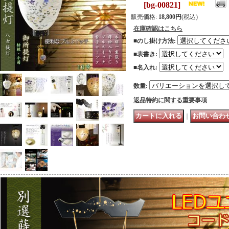
[
bg-00821
]
販売価格
:
18,800円
(税込)
在庫確認はこちら
■のし掛け方法
:
■表書き
:
■名入れ
:
数量
:
返品特約に関する重要事項
｜