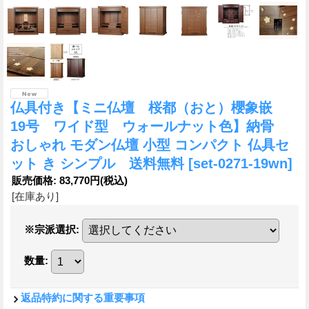
仏具付き【ミニ仏壇 桜都（おと）櫻象嵌
19号 ワイド型 ウォールナット色】納骨
おしゃれ モダン仏壇 小型 コンパクト 仏具セ
ット き シンプル 送料無料
[set-0271-19wn]
販売価格
:
83,770円
(税込)
[在庫あり]
※宗派選択
:
数量
:
返品特約に関する重要事項