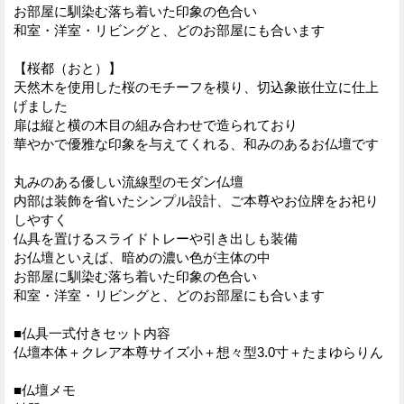
お部屋に馴染む落ち着いた印象の色合い
和室・洋室・リビングと、どのお部屋にも合います
【桜都（おと）】
天然木を使用した桜のモチーフを模り、切込象嵌仕立に仕上
げました
扉は縦と横の木目の組み合わせで造られており
華やかで優雅な印象を与えてくれる、和みのあるお仏壇です
丸みのある優しい流線型のモダン仏壇
内部は装飾を省いたシンプル設計、ご本尊やお位牌をお祀り
しやすく
仏具を置けるスライドトレーや引き出しも装備
お仏壇といえば、暗めの濃い色が主体の中
お部屋に馴染む落ち着いた印象の色合い
和室・洋室・リビングと、どのお部屋にも合います
■仏具一式付きセット内容
仏壇本体＋クレア本尊サイズ小＋想々型3.0寸＋たまゆらりん
■仏壇メモ