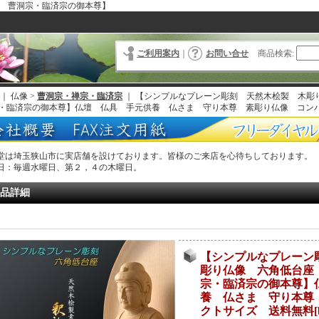
寸 曹洞宗・臨済宗の御本尊】
ご利用案内
｜
お問い合せ
商品検索
:
｜ 仏像 >
曹洞宗・禅宗・臨済宗
｜
【シンプルなプレーン彫刻 天然木桧製 木彫
・臨済宗の御本尊】仏壇 仏具 手元供養 仏さま 守り本尊 素彫り仏像 コン
堂は埼玉狭山市に実店舗を設けております。皆様のご来店を心待ちしております。
日：毎週水曜日、第２，４の木曜日。
品詳細
【シンプルなプレーン
彫り仏像 六角低台座 
宗・臨済宗の御本尊】
養 仏さま 守り本尊
クトサイズ 送料無料
[