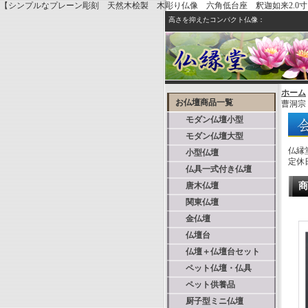
【シンプルなプレーン彫刻 天然木桧製 木彫り仏像 六角低台座 釈迦如来2.0
高さを抑えたコンパクト仏像：
ホーム
お仏壇商品一覧
曹洞宗
モダン仏壇小型
モダン仏壇大型
仏縁
小型仏壇
定休
仏具一式付き仏壇
唐木仏壇
商
関東仏壇
金仏壇
仏壇台
仏壇＋仏壇台セット
ペット仏壇・仏具
ペット供養品
厨子型ミニ仏壇