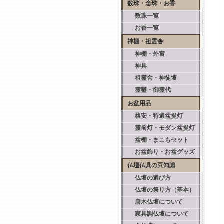
数珠・念珠・お香
数珠一覧
お香一覧
神棚・祖霊舎
神棚・外宮
神具
祖霊舎・神徒壇
霊璽・御霊代
お盆用品
格安・特選盆提灯
霊前灯・モダン盆提灯
盆棚・まこもセット
お盆飾り・お盆グッズ
仏壇仏具の豆知識
仏壇の選び方
仏壇の祭り方（基本）
唐木仏壇について
家具調仏壇について