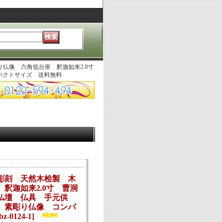
り仏像 六角低台座 釈迦如来2.0寸
パクトサイズ 送料無料
彫刻 天然木桧製 木
釈迦如来2.0寸 曹洞
仏壇 仏具 手元供
 素彫り仏像 コンパ
bz-0124-1
]