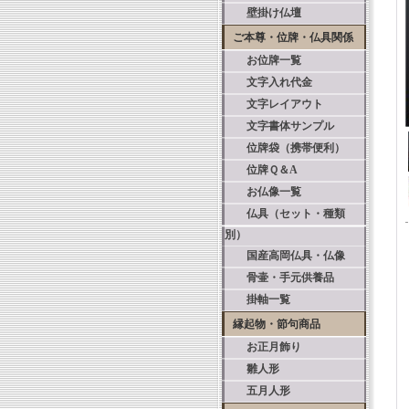
壁掛け仏壇
ご本尊・位牌・仏具関係
お位牌一覧
文字入れ代金
文字レイアウト
文字書体サンプル
位牌袋（携帯便利）
位牌Ｑ＆A
お仏像一覧
仏具（セット・種類
別）
国産高岡仏具・仏像
骨壷・手元供養品
掛軸一覧
縁起物・節句商品
お正月飾り
雛人形
五月人形