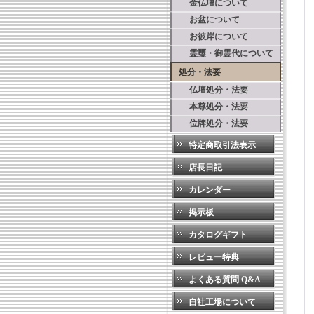
金仏壇について
お盆について
お彼岸について
霊璽・御霊代について
処分・法要
仏壇処分・法要
本尊処分・法要
位牌処分・法要
特定商取引法表示
店長日記
カレンダー
掲示板
カタログギフト
レビュー特典
よくある質問 Q&A
自社工場について