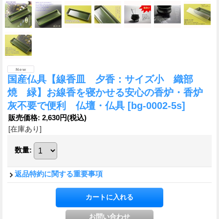
国産仏具【線香皿 夕香：サイズ小 織部
焼 緑】お線香を寝かせる安心の香炉・香炉
灰不要で便利 仏壇・仏具
[bg-0002-5s]
販売価格
:
2,630円
(税込)
[在庫あり]
数量
:
返品特約に関する重要事項