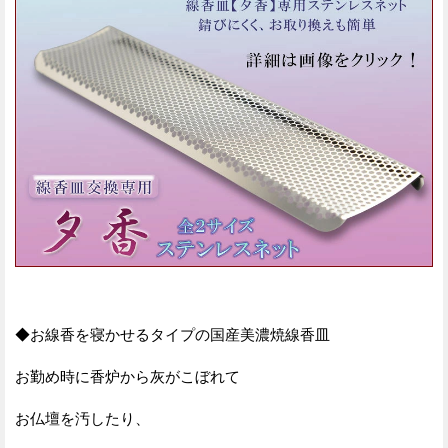
◆お線香を寝かせるタイプの国産美濃焼線香皿
お勤め時に香炉から灰がこぼれて
お仏壇を汚したり、