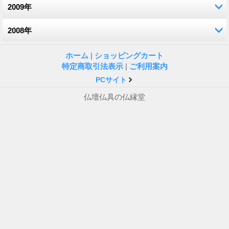
2009年
2008年
12月 (2)
11月 (1)
12月 (1)
ホーム
|
ショッピングカート
特定商取引法表示
|
ご利用案内
10月 (3)
10月 (2)
PCサイト
仏壇仏具の仏縁堂
9月 (2)
9月 (1)
7月 (2)
7月 (1)
6月 (3)
4月 (2)
5月 (10)
4月 (1)
3月 (6)