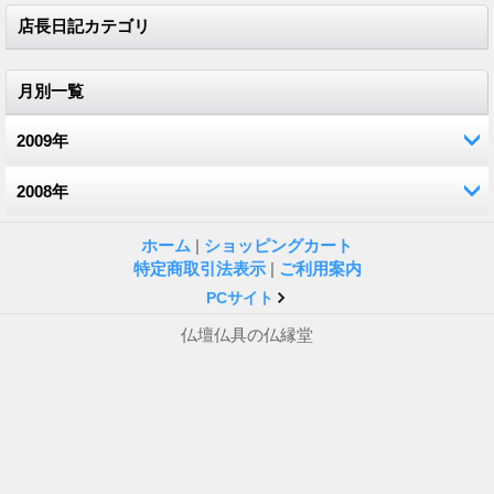
店長日記カテゴリ
月別一覧
2009年
2008年
12月 (2)
11月 (1)
12月 (1)
ホーム
|
ショッピングカート
特定商取引法表示
|
ご利用案内
10月 (3)
10月 (2)
PCサイト
仏壇仏具の仏縁堂
9月 (2)
9月 (1)
7月 (2)
7月 (1)
6月 (3)
4月 (2)