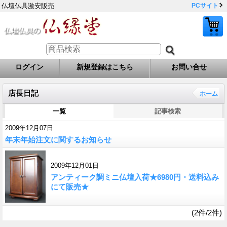
仏壇仏具激安販売
PCサイト
ログイン
新規登録はこちら
お問い合せ
店長日記
ホーム
一覧
記事検索
2009年12月07日
年末年始注文に関するお知らせ
2009年12月01日
アンティーク調ミニ仏壇入荷★6980円・送料込み
にて販売★
(2件/2件)