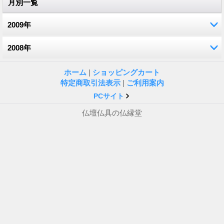
月別一覧
2009年
2008年
12月 (2)
11月 (1)
12月 (1)
ホーム
|
ショッピングカート
特定商取引法表示
|
ご利用案内
10月 (3)
10月 (2)
PCサイト
仏壇仏具の仏縁堂
9月 (2)
9月 (1)
7月 (2)
7月 (1)
6月 (3)
4月 (2)
5月 (10)
4月 (1)