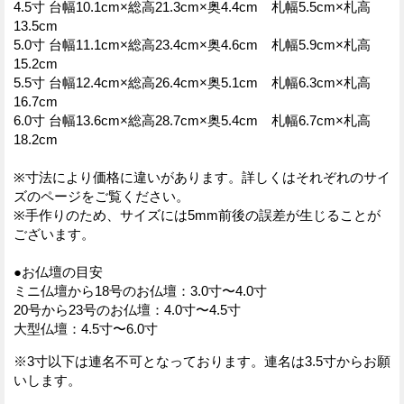
4.5寸 台幅10.1cm×総高21.3cm×奥4.4cm 札幅5.5cm×札高
13.5cm
5.0寸 台幅11.1cm×総高23.4cm×奥4.6cm 札幅5.9cm×札高
15.2cm
5.5寸 台幅12.4cm×総高26.4cm×奥5.1cm 札幅6.3cm×札高
16.7cm
6.0寸 台幅13.6cm×総高28.7cm×奥5.4cm 札幅6.7cm×札高
18.2cm
※寸法により価格に違いがあります。詳しくはそれぞれのサイ
ズのページをご覧ください。
※手作りのため、サイズには5mm前後の誤差が生じることが
ございます。
●お仏壇の目安
ミニ仏壇から18号のお仏壇：3.0寸〜4.0寸
20号から23号のお仏壇：4.0寸〜4.5寸
大型仏壇：4.5寸〜6.0寸
※3寸以下は連名不可となっております。連名は3.5寸からお願
いします。