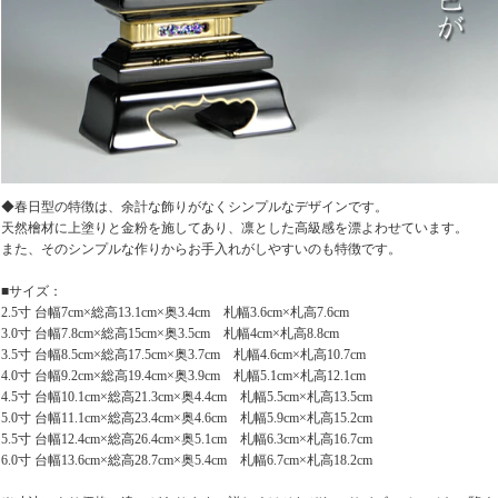
◆春日型の特徴は、余計な飾りがなくシンプルなデザインです。
天然檜材に上塗りと金粉を施してあり、凛とした高級感を漂よわせています。
また、そのシンプルな作りからお手入れがしやすいのも特徴です。
■サイズ：
2.5寸 台幅7cm×総高13.1cm×奥3.4cm 札幅3.6cm×札高7.6cm
3.0寸 台幅7.8cm×総高15cm×奥3.5cm 札幅4cm×札高8.8cm
3.5寸 台幅8.5cm×総高17.5cm×奥3.7cm 札幅4.6cm×札高10.7cm
4.0寸 台幅9.2cm×総高19.4cm×奥3.9cm 札幅5.1cm×札高12.1cm
4.5寸 台幅10.1cm×総高21.3cm×奥4.4cm 札幅5.5cm×札高13.5cm
5.0寸 台幅11.1cm×総高23.4cm×奥4.6cm 札幅5.9cm×札高15.2cm
5.5寸 台幅12.4cm×総高26.4cm×奥5.1cm 札幅6.3cm×札高16.7cm
6.0寸 台幅13.6cm×総高28.7cm×奥5.4cm 札幅6.7cm×札高18.2cm