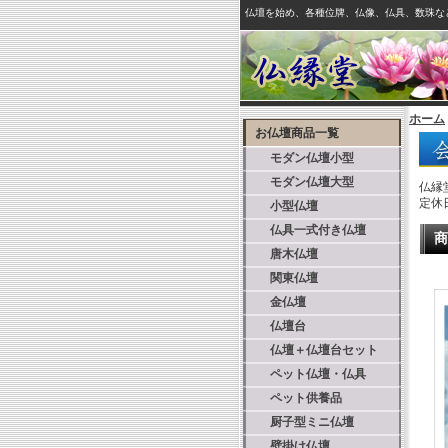
仏壇を始め、各種位牌、仏像、仏具、数珠な
ホーム
お仏壇商品一覧
モダン仏壇小型
モダン仏壇大型
仏縁
定休
小型仏壇
仏具一式付き仏壇
商
唐木仏壇
関東仏壇
金仏壇
仏壇台
仏壇＋仏壇台セット
ペット仏壇・仏具
ペット供養品
厨子型ミニ仏壇
壁掛け仏壇