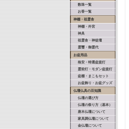
数珠一覧
お香一覧
神棚・祖霊舎
神棚・外宮
神具
祖霊舎・神徒壇
霊璽・御霊代
お盆用品
格安・特選盆提灯
霊前灯・モダン盆提灯
盆棚・まこもセット
お盆飾り・お盆グッズ
仏壇仏具の豆知識
仏壇の選び方
仏壇の祭り方（基本）
唐木仏壇について
家具調仏壇について
金仏壇について