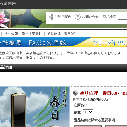
どの通信販売
ご利用案内
｜
お問い合せ
商品検索
:
｜ 塗り位牌 >
塗り【春日】
｜
塗り位牌 春日6.0寸
堂は埼玉狭山市に実店舗を設けております。皆様のご来店を心待ちしております。
日：毎週水曜日、第２，４の木曜日。
品詳細
塗り位牌 春日6.0寸
[
n
販売価格
:
6,500円
(税込)
[在庫あり]
数量
:
返品特約に関する重要事項