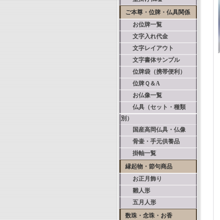
ご本尊・位牌・仏具関係
お位牌一覧
文字入れ代金
文字レイアウト
文字書体サンプル
位牌袋（携帯便利）
位牌Ｑ＆A
お仏像一覧
仏具（セット・種類
別）
国産高岡仏具・仏像
骨壷・手元供養品
掛軸一覧
縁起物・節句商品
お正月飾り
雛人形
五月人形
数珠・念珠・お香