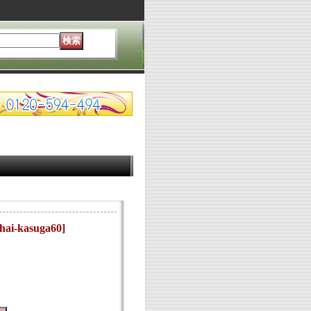
ihai-kasuga60
]