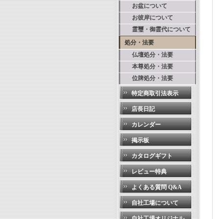
お盆について
お彼岸について
霊璽・御霊代について
処分・法要
仏壇処分・法要
本尊処分・法要
位牌処分・法要
特定商取引法表示
店長日記
カレンダー
掲示板
カタログギフト
レビュー特典
よくある質問 Q&A
自社工場について
自社工場オリジナル