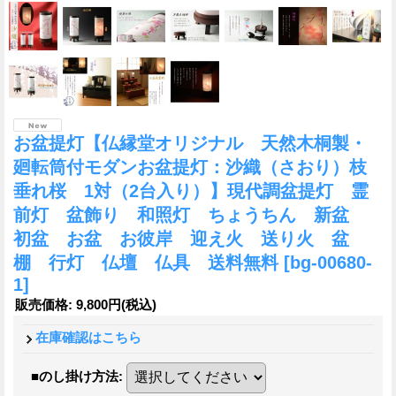
お盆提灯【仏縁堂オリジナル 天然木桐製・
廻転筒付モダンお盆提灯：沙織（さおり）枝
垂れ桜 1対（2台入り）】現代調盆提灯 霊
前灯 盆飾り 和照灯 ちょうちん 新盆
初盆 お盆 お彼岸 迎え火 送り火 盆
棚 行灯 仏壇 仏具 送料無料
[bg-00680-
1]
販売価格
:
9,800円
(税込)
在庫確認はこちら
■のし掛け方法
: