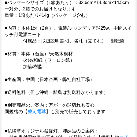
■パッケージサイズ（1箱あたり）：32.6cm×14.3cm×14.5cm
一対分、2箱でのお届けとなります
重量：1箱あたり414g（パッケージ含む）
■内容：本体1対（2台）、電装/シャンデリア球25w、中間スイ
ッチ付電源コード
付属品：取扱説明書×1、名札（立て札）、廻転筒
■材質：本体（台座）/天然木桐材
火袋/和紙（ワーロン紙）
加輪/樹脂
■生産国：中国（日本企画・弊社自社工場）
■送料無料（但し沖縄・離島は別送料かかります）
■別売商品のご案内：万が一の球切れも安心
同規格の【
替え電球
】も別売で販売しております
■仏縁堂オリジナル盆提灯、姉妹品のご案内：