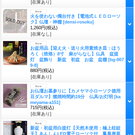
[在庫あり]
火を使わない燭台付き【電池式ＬＥＤローソ
ク】仏壇・神棚
[
densi-rosoku
]
1,260円
(税込)
[在庫なし]
お盆用品【迎え火・送り火用素焼き皿：ほう
ろく（焙烙）8寸 麻がらなし】仏具 盆提
灯 盆飾り 新盆 初盆 お盆 盆棚
[
bg-007
9-8
]
880円
(税込)
[在庫あり]
お仏壇お墓参りに【カメヤマ小ローソク徳用
豆ダルマ】燃焼時間約19分 仏具/お灯明
[
ka
meyama-a151
]
715円
(税込)
[在庫あり]
新盆・初盆用白提灯【天然木使用：極上柾紋
天】あんしんLED電子ローソク付 鳳凰唐草