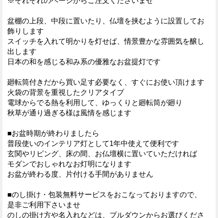
※それぞれのページからご注文くださいませ
盆棚の上段、中段に置いたり、仏壇を挟むように設置してお
飾りします
スイッチを入れて明かりを灯せば、情景豊かな雰囲気を醸し
出します
日本の和を感じる和み系の優雅なお盆提灯です
廻転筒付きだから買い足す必要なく、すぐにお使い頂けます
火袋の背景を重視したクリアタイプ
電球からでる熱を利用して、ゆっくりと廻転筒が廻り
秋草が通り過ぎる様は風情を感じます
■お盆時期が終わりましたら
普段使いのインテリア灯として1年中使えて便利です
玄関やリビング、床の間、お仏壇横に置いていただければ
モダンでおしゃれなお灯明になります
お盆が終わる度、片付ける手間がありません
■のし掛け・包装無料サービスをおこなっておりますので、
是非ご利用下さいませ
のしの掛け方や名入れなどは、プルダウンからお選びくださ