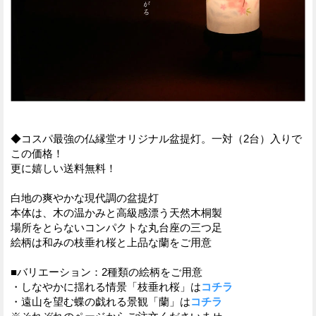
◆コスパ最強の仏縁堂オリジナル盆提灯。一対（2台）入りで
この価格！
更に嬉しい送料無料！
白地の爽やかな現代調の盆提灯
本体は、木の温かみと高級感漂う天然木桐製
場所をとらないコンパクトな丸台座の三つ足
絵柄は和みの枝垂れ桜と上品な蘭をご用意
■バリエーション：2種類の絵柄をご用意
・しなやかに揺れる情景「枝垂れ桜」は
コチラ
・遠山を望む蝶の戯れる景観「蘭」は
コチラ