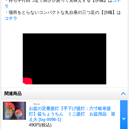
・持ち手付四つ足で高さがあって見映えする【伊織】は
コチ
ラ
・場所をとらないコンパクトな丸台座の三つ足の【沙織】は
コチラ
関連商品
お盆の定番提灯【手下げ提灯：六寸岐阜提
灯】盆ちょうちん ミニ提灯 お盆用品 迎
え火
[
bg-0096-1
]
490円
(税込)