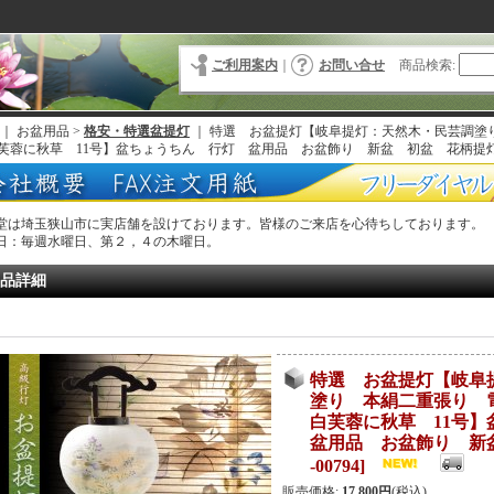
ご利用案内
｜
お問い合せ
商品検索
:
｜ お盆用品 >
格安・特選盆提灯
｜
特選 お盆提灯【岐阜提灯：天然木・民芸調塗
芙蓉に秋草 11号】盆ちょうちん 行灯 盆用品 お盆飾り 新盆 初盆 花柄提
堂は埼玉狭山市に実店舗を設けております。皆様のご来店を心待ちしております。
日：毎週水曜日、第２，４の木曜日。
品詳細
特選 お盆提灯【岐阜
塗り 本絹二重張り
白芙蓉に秋草 11号
盆用品 お盆飾り 新
-00794
]
販売価格
:
17,800円
(税込)