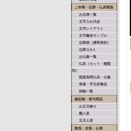
ご本尊・位牌・仏具関係
お位牌一覧
文字入れ代金
文字レイアウト
文字書体サンプル
位牌袋（携帯便利）
位牌Ｑ＆A
お仏像一覧
仏具（セット・種類
別）
国産高岡仏具・仏像
骨壷・手元供養品
掛軸一覧
縁起物・節句商品
お正月飾り
雛人形
五月人形
数珠・念珠・お香