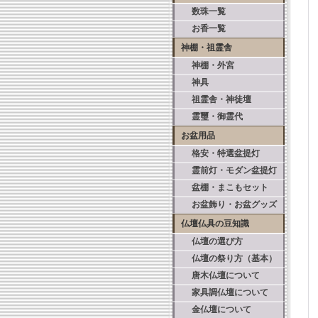
数珠一覧
お香一覧
神棚・祖霊舎
神棚・外宮
神具
祖霊舎・神徒壇
霊璽・御霊代
お盆用品
格安・特選盆提灯
霊前灯・モダン盆提灯
盆棚・まこもセット
お盆飾り・お盆グッズ
仏壇仏具の豆知識
仏壇の選び方
仏壇の祭り方（基本）
唐木仏壇について
家具調仏壇について
金仏壇について