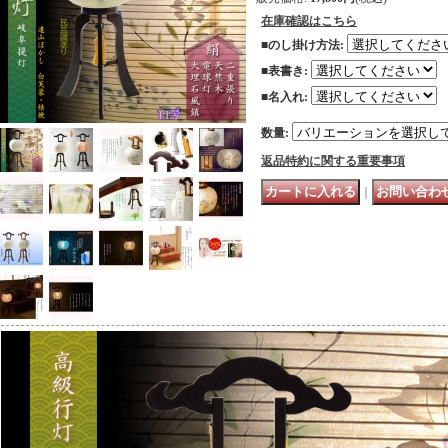
在庫確認はこちら
■のし掛け方法
:
■表書き
:
■名入れ
:
数量
:
返品特約に関する重要事項
｜