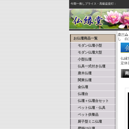
今期一推しプライス・高級盆提灯：
ホーム
お仏壇商品一覧
し 白
モダン仏壇小型
モダン仏壇大型
仏縁
小型仏壇
定休
仏具一式付き仏壇
唐木仏壇
商
関東仏壇
金仏壇
仏壇台
仏壇＋仏壇台セット
ペット仏壇・仏具
ペット供養品
厨子型ミニ仏壇
壁掛け仏壇