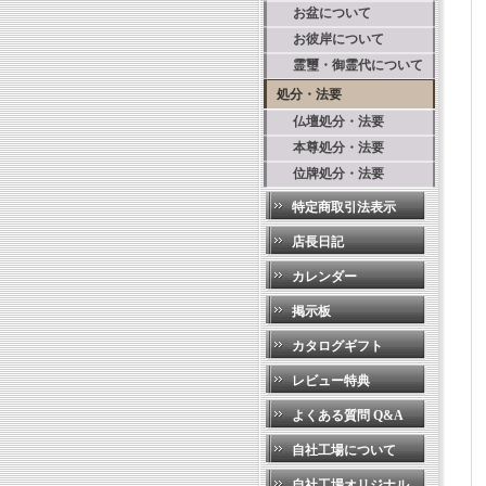
お盆について
お彼岸について
霊璽・御霊代について
処分・法要
仏壇処分・法要
本尊処分・法要
位牌処分・法要
特定商取引法表示
店長日記
カレンダー
掲示板
カタログギフト
レビュー特典
よくある質問 Q&A
自社工場について
自社工場オリジナル