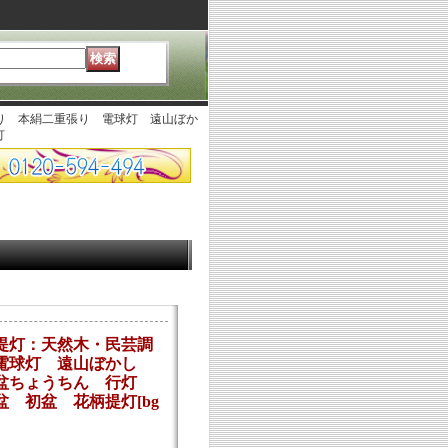
り 本絹二重張り 電球灯 遠山ぼか
灯
提灯：天然木・民芸調
 電球灯 遠山ぼかし
】盆ちょうちん 行灯
盆 初盆 花柄提灯
[
bg