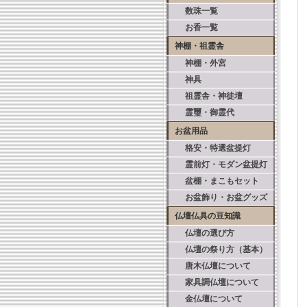
数珠一覧
お香一覧
神棚・祖霊舎
神棚・外宮
神具
祖霊舎・神徒壇
霊璽・御霊代
お盆用品
格安・特選盆提灯
霊前灯・モダン盆提灯
盆棚・まこもセット
お盆飾り・お盆グッズ
仏壇仏具の豆知識
仏壇の選び方
仏壇の祭り方（基本）
唐木仏壇について
家具調仏壇について
金仏壇について