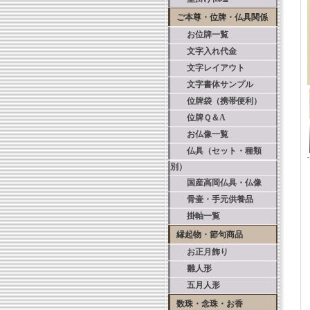
ご本尊・位牌・仏具関係
お位牌一覧
文字入れ代金
文字レイアウト
文字書体サンプル
位牌袋（携帯便利）
位牌Ｑ＆A
お仏像一覧
仏具（セット・種類
別）
国産高岡仏具・仏像
骨壷・手元供養品
掛軸一覧
縁起物・節句商品
お正月飾り
雛人形
五月人形
数珠・念珠・お香