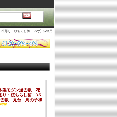
桜彫り・桜ちらし柄 3.5寸】仏壇用
木製モダン過去帳 花
り・桜ちらし柄 3.5
過去帳 見台 鳥の子和