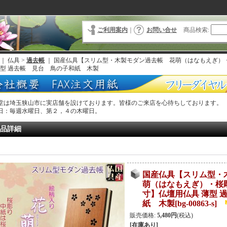
ご利用案内
｜
お問い合せ
商品検索
:
｜ 仏具 >
過去帳
｜
国産仏具【スリム型・木製モダン過去帳 花萌（はなもえぎ）・
薄型 過去帳 見台 鳥の子和紙 木製
堂は埼玉狭山市に実店舗を設けております。皆様のご来店を心待ちしております。
日：毎週水曜日、第２，４の木曜日。
品詳細
国産仏具【スリム型・
萌（はなもえぎ）・桜彫
寸】仏壇用仏具 薄型 
紙 木製
[
bg-00863-s
]
販売価格
:
5,480円
(税込)
[在庫あり]