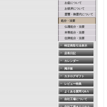
お盆について
お彼岸について
霊璽・御霊代について
処分・法要
仏壇処分・法要
本尊処分・法要
位牌処分・法要
特定商取引法表示
店長日記
カレンダー
掲示板
カタログギフト
レビュー特典
よくある質問 Q&A
自社工場について
自社工場オリジナル