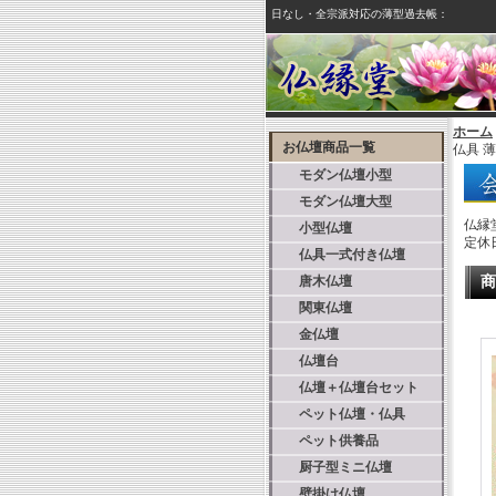
日なし・全宗派対応の薄型過去帳：
ホーム
お仏壇商品一覧
仏具 
モダン仏壇小型
モダン仏壇大型
仏縁
小型仏壇
定休
仏具一式付き仏壇
唐木仏壇
商
関東仏壇
金仏壇
仏壇台
仏壇＋仏壇台セット
ペット仏壇・仏具
ペット供養品
厨子型ミニ仏壇
壁掛け仏壇