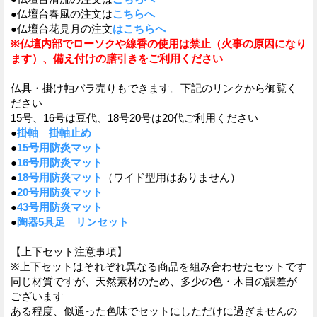
●仏壇台春風の注文は
こちらへ
●仏壇台花見月の注文
はこちらへ
※仏壇内部でローソクや線香の使用は禁止（火事の原因になり
ます）、備え付けの膳引きをご利用ください
仏具・掛け軸バラ売りもできます。下記のリンクから御覧く
ださい
15号、16号は豆代、18号20号は20代ご利用ください
●
掛軸
掛軸止め
●
15号用防炎マット
●
16号用防炎マット
●
18号用防炎マット
（ワイド型用はありません）
●
20号用防炎マット
●
43号用防炎マット
●
陶器5具足
リンセット
【上下セット注意事項】
※上下セットはそれぞれ異なる商品を組み合わせたセットです
同じ材質ですが、天然素材のため、多少の色・木目の誤差が
ございます
ある程度、似通った色味でセットにしただけに過ぎませんの