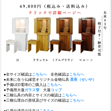
●全サイズ確認は
こちらへ
全色確認は
こちらへ
●未来に合う仏縁堂オリジナル金物仏具
星夜（せいや）
●予備LED電球のご購入は
こちらへ
●予備用大蓮
ガラス管
大蓮
コップ
●三種仏具の内容とサイズの確認は
こちらへ
●三種仏壇台の形状及びサイズの確認は
こちらへ
●仏壇台清流の注文は
こちらへ