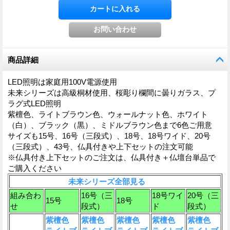
商品詳細
LED照明は家庭用100V電源使用
未来シリーズは高級桐材使用、桜彫り欄間に曇りガラス、プ
ラグ式LED照明
紫檀色、ライトブラウン色、ウォールナット色、ホワイト
（白）、ブラック（黒）、ミドルブラウン色まで6色ご用意
サイズも15号、16号（三段式）、18号、18号ワイド、20号
（三段式）、43号、仏具付きや上下セットの注文可能
※仏具付き上下セットのご注文は、仏具付き＋仏壇台単品で
ご購入ください
未来シリーズ全部見る
組み合わ
16号（三
18号ワイ
20号（三
15号
18号
せ
段式）
ド
段式）
紫檀色
紫檀色
紫檀色
紫檀色
紫檀色