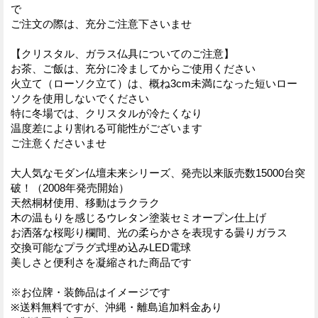
で
ご注文の際は、充分ご注意下さいませ
【クリスタル、ガラス仏具についてのご注意】
お茶、ご飯は、充分に冷ましてからご使用ください
火立て（ローソク立て）は、概ね3cm未満になった短いロー
ソクを使用しないでください
特に冬場では、クリスタルが冷たくなり
温度差により割れる可能性がございます
ご注意くださいませ
大人気なモダン仏壇未来シリーズ、発売以来販売数15000台突
破！（2008年発売開始）
天然桐材使用、移動はラクラク
木の温もりを感じるウレタン塗装セミオープン仕上げ
お洒落な桜彫り欄間、光の柔らかさを表現する曇りガラス
交換可能なプラグ式埋め込みLED電球
美しさと便利さを凝縮された商品です
※お位牌・装飾品はイメージです
※送料無料ですが、沖縄・離島追加料金あり