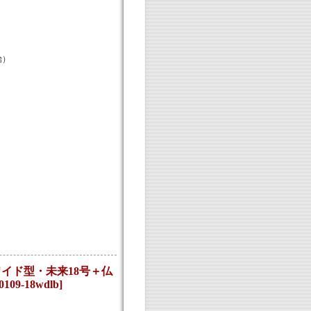
始）
イド型・未来18号＋仏
-0109-18wdlb
]