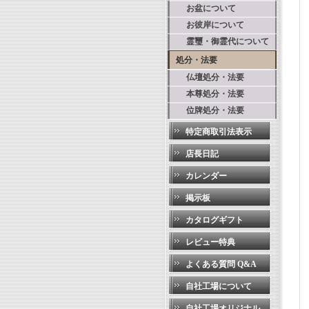
お盆について
お彼岸について
霊璽・御霊代について
処分・法要
仏壇処分・法要
本尊処分・法要
位牌処分・法要
特定商取引法表示
店長日記
カレンダー
掲示板
カタログギフト
レビュー特典
よくある質問 Q&A
自社工場について
自社工場オリジナル