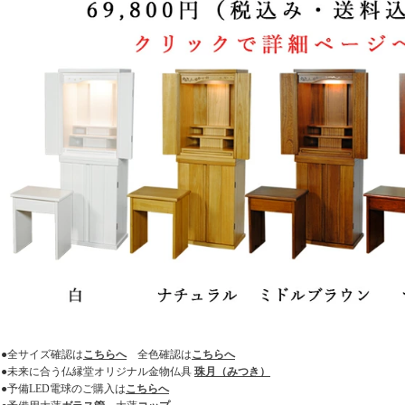
●全サイズ確認は
こちらへ
全色確認は
こちらへ
●未来に合う仏縁堂オリジナル金物仏具
珠月（みつき）
●予備LED電球のご購入は
こちらへ