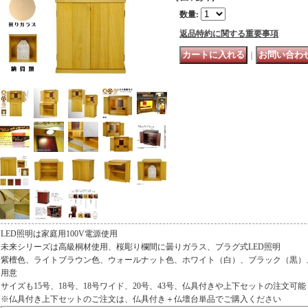
数量
:
返品特約に関する重要事項
｜
LED照明は家庭用100V電源使用
未来シリーズは高級桐材使用、桜彫り欄間に曇りガラス、プラグ式LED照明
紫檀色、ライトブラウン色、ウォールナット色、ホワイト（白）、ブラック（黒）
用意
サイズも15号、18号、18号ワイド、20号、43号、仏具付きや上下セットの注文可能
※仏具付き上下セットのご注文は、仏具付き＋仏壇台単品でご購入ください