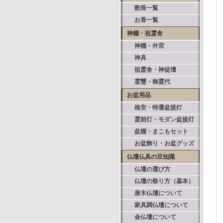
数珠一覧
お香一覧
神棚・祖霊舎
神棚・外宮
神具
祖霊舎・神徒壇
霊璽・御霊代
お盆用品
格安・特選盆提灯
霊前灯・モダン盆提灯
盆棚・まこもセット
お盆飾り・お盆グッズ
仏壇仏具の豆知識
仏壇の選び方
仏壇の祭り方（基本）
唐木仏壇について
家具調仏壇について
金仏壇について