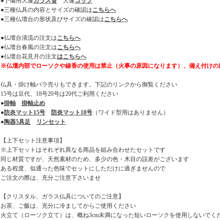
●予備用大蓮
ガラス管
大蓮
コップ
●三種仏具の内容とサイズの確認は
こちらへ
●三種仏壇台の形状及びサイズの確認は
こちらへ
●仏壇台清流の注文は
こちらへ
●仏壇台春風の注文は
こちらへ
●仏壇台花見月の注文
はこちらへ
※仏壇内部でローソクや線香の使用は禁止（火事の原因になります）、備え付けの
仏具・掛け軸バラ売りもできます。下記のリンクから御覧ください
15号は豆代、18号20号は20代ご利用ください
●
掛軸
掛軸止め
●
防炎マット15号
防炎マット18号
（ワイド型用はありません）
●
陶器5具足
リンセット
【上下セット注意事項】
※上下セットはそれぞれ異なる商品を組み合わせたセットです
同じ材質ですが、天然素材のため、多少の色・木目の誤差がございます
ある程度、似通った色味でセットにしただけに過ぎませんので
ご注文の際は、充分ご注意下さいませ
【クリスタル、ガラス仏具についてのご注意】
お茶、ご飯は、充分に冷ましてからご使用ください
火立て（ローソク立て）は、概ね3cm未満になった短いローソクを使用しないでく