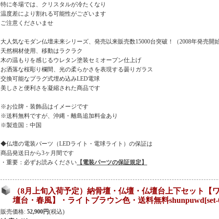
特に冬場では、クリスタルが冷たくなり
温度差により割れる可能性がございます
ご注意くださいませ
大人気なモダン仏壇未来シリーズ、発売以来販売数15000台突破！（2008年発売開
天然桐材使用、移動はラクラク
木の温もりを感じるウレタン塗装セミオープン仕上げ
お洒落な桜彫り欄間、光の柔らかさを表現する曇りガラス
交換可能なプラグ式埋め込みLED電球
美しさと便利さを凝縮された商品です
※お位牌・装飾品はイメージです
※送料無料ですが、沖縄・離島追加料金あり
※製造国：中国
◆仏壇の電装パーツ（LEDライト・電球ライト）の保証は
商品発送日から3ヶ月間です
・重要：必ずお読みください
【電装パーツの保証規定】
（8月上旬入荷予定）納骨壇・仏壇・仏壇台上下セット【ワ
壇台・春風】・ライトブラウン色・送料無料shunpuwd
[
set
販売価格
:
52,900円
(税込)