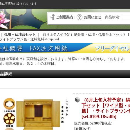
市に実店舗も設けております
ご利用案内
｜
お問い合せ
商品検索
:
｜
仏壇＋仏壇台セット
｜
（8月上旬入荷予定）納骨壇・仏壇・仏壇台上下セット【
ライトブラウン色・送料無料shunpuwd
堂は埼玉狭山市に実店舗を設けております。皆様のご来店を心待ちしております。
日：毎週水曜日、第２，４の木曜日。
品詳細
（8月上旬入荷予定）
下セット【ワイド型・
風】・ライトブラウン色・
[
set-0109-18wdlb
]
販売価格
:
52,900円
(税込)
[在庫あり]