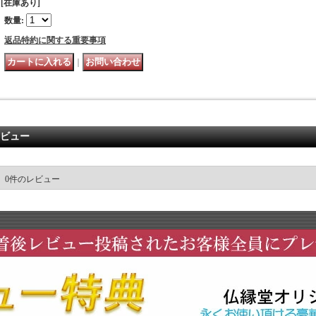
[在庫あり]
数量
:
返品特約に関する重要事項
｜
ビュー
0
件のレビュー