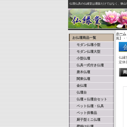
仏壇仏具の仏縁堂は通販だけではなく、狭山
ホーム
お仏壇商品一覧
風】・
モダン仏壇小型
モダン仏壇大型
仏縁
小型仏壇
定休
仏具一式付き仏壇
唐木仏壇
商
関東仏壇
金仏壇
仏壇台
仏壇＋仏壇台セット
ペット仏壇・仏具
ペット供養品
厨子型ミニ仏壇
壁掛け仏壇