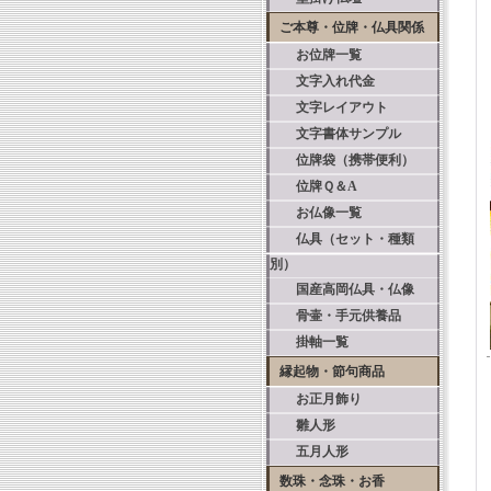
ご本尊・位牌・仏具関係
お位牌一覧
文字入れ代金
文字レイアウト
文字書体サンプル
位牌袋（携帯便利）
位牌Ｑ＆A
お仏像一覧
仏具（セット・種類
別）
国産高岡仏具・仏像
骨壷・手元供養品
掛軸一覧
縁起物・節句商品
お正月飾り
雛人形
五月人形
数珠・念珠・お香