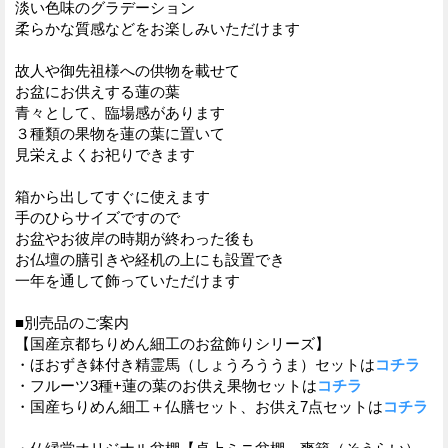
淡い色味のグラデーション
柔らかな質感などをお楽しみいただけます
故人や御先祖様への供物を載せて
お盆にお供えする蓮の葉
青々として、臨場感があります
３種類の果物を蓮の葉に置いて
見栄えよくお祀りできます
箱から出してすぐに使えます
手のひらサイズですので
お盆やお彼岸の時期が終わった後も
お仏壇の膳引きや経机の上にも設置でき
一年を通して飾っていただけます
■別売品のご案内
【国産京都ちりめん細工のお盆飾りシリーズ】
・ほおずき鉢付き精霊馬（しょうろううま）セットは
コチラ
・フルーツ3種+蓮の葉のお供え果物セットは
コチラ
・国産ちりめん細工＋仏膳セット、お供え7点セットは
コチラ