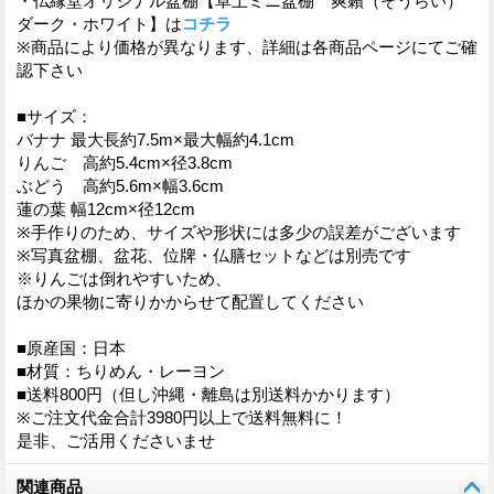
・仏縁堂オリジナル盆棚【卓上ミニ盆棚 爽籟（そうらい）
ダーク・ホワイト】は
コチラ
※商品により価格が異なります、詳細は各商品ページにてご確
認下さい
■サイズ：
バナナ 最大長約7.5m×最大幅約4.1cm
りんご 高約5.4cm×径3.8cm
ぶどう 高約5.6m×幅3.6cm
蓮の葉 幅12cm×径12cm
※手作りのため、サイズや形状には多少の誤差がございます
※写真盆棚、盆花、位牌・仏膳セットなどは別売です
※りんごは倒れやすいため、
ほかの果物に寄りかからせて配置してください
■原産国：日本
■材質：ちりめん・レーヨン
■送料800円（但し沖縄・離島は別送料かかります）
※ご注文代金合計3980円以上で送料無料に！
是非、ご活用くださいませ
関連商品