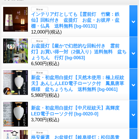
インテリア灯としても【霊前灯 竹蘭：鉄
仙】回転付き 盆提灯 お盆・お彼岸・盆
棚・仏具 送料無料
[
bg-00131
]
12,000円
(税込)
お盆提灯【厳かで幻想的な回転付き 霊前
灯】お買い得一対（2個入り）送料無料 盆ち
ょうちん 行灯
[
bg-0063
]
6,500円
(税込)
新盆・初盆用白提灯【天然木使用：極上柾紋
天】あんしんLED電子ローソク付 鳳凰唐草
模様 盆ちょうちん 送料無料
[
bg-0061
]
5,980円
(税込)
新盆・初盆用白提灯【中尺柾紋天】高輝度
LED電子ローソク付
[
bg-0020-0
]
3,700円
(税込)
格安厳選 お盆提灯【岐阜提灯：松印黒青