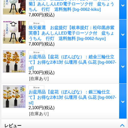
菊】あんしんLED電子ローソク付 盆ちょう
ちん 行灯 送料無料
[
bg-0062-kiku
]
7,800円
(税込)
格安厳選 お盆提灯【岐阜提灯：松印黒赤紫
芙蓉】あんしんLED電子ローソク付 盆ちょ
うちん 行灯 送料無料
[
bg-0062-fuyo
]
7,800円
(税込)
お盆用品【盆花（ぼんばな）：総金三輪仕立
て】お得な2本1対 仏壇用 仏具 仏花
[
bg-0067-
gl
]
2,700円
(税込)
[在庫あり]
お盆用品【盆花（ぼんばな）：銀三輪仕立
て】お得な2本1対 仏壇用 仏具 仏花
[
bg-0067-
sl
]
2,100円
(税込)
[在庫あり]
レビュー