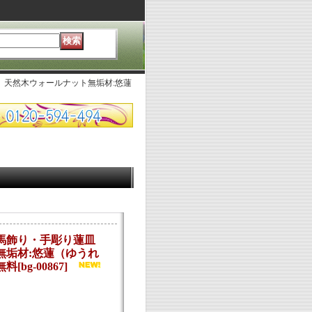
 天然木ウォールナット無垢材:悠蓮
牛馬飾り・手彫り蓮皿
無垢材:悠蓮（ゆうれ
無料
[
bg-00867
]