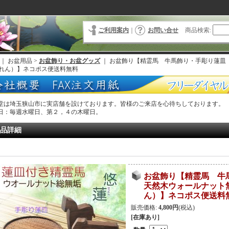
ご利用案内
｜
お問い合せ
商品検索
:
｜ お盆用品 >
お盆飾り・お盆グッズ
｜
お盆飾り【精霊馬 牛馬飾り・手彫り蓮皿
れん）】ネコポス便送料無料
堂は埼玉狭山市に実店舗を設けております。皆様のご来店を心待ちしております。
日：毎週水曜日、第２，４の木曜日。
品詳細
お盆飾り【精霊馬 
天然木ウォールナット
ん）】ネコポス便送料
販売価格
:
4,800円
(税込)
[在庫あり]