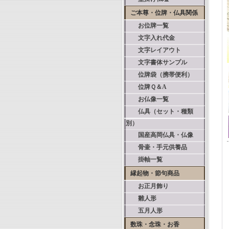
ご本尊・位牌・仏具関係
お位牌一覧
文字入れ代金
文字レイアウト
文字書体サンプル
位牌袋（携帯便利）
位牌Ｑ＆A
お仏像一覧
仏具（セット・種類
別）
国産高岡仏具・仏像
骨壷・手元供養品
掛軸一覧
縁起物・節句商品
お正月飾り
雛人形
五月人形
数珠・念珠・お香