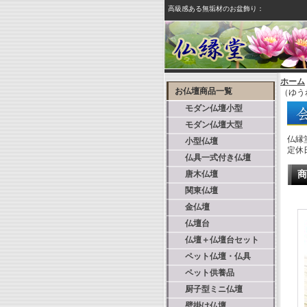
高級感ある無垢材のお盆飾り：
ホーム
お仏壇商品一覧
（ゆう
モダン仏壇小型
モダン仏壇大型
仏縁
小型仏壇
定休
仏具一式付き仏壇
唐木仏壇
商
関東仏壇
金仏壇
仏壇台
仏壇＋仏壇台セット
ペット仏壇・仏具
ペット供養品
厨子型ミニ仏壇
壁掛け仏壇