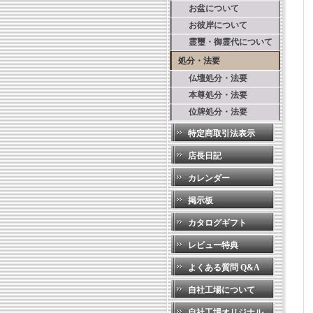
お盆について
お彼岸について
霊璽・御霊代について
処分・法要
仏壇処分・法要
本尊処分・法要
位牌処分・法要
特定商取引法表示
店長日記
カレンダー
掲示板
カタログギフト
レビュー特典
よくある質問 Q&A
自社工場について
自社工場オリジナル