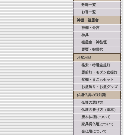
数珠一覧
お香一覧
神棚・祖霊舎
神棚・外宮
神具
祖霊舎・神徒壇
霊璽・御霊代
お盆用品
格安・特選盆提灯
霊前灯・モダン盆提灯
盆棚・まこもセット
お盆飾り・お盆グッズ
仏壇仏具の豆知識
仏壇の選び方
仏壇の祭り方（基本）
唐木仏壇について
家具調仏壇について
金仏壇について