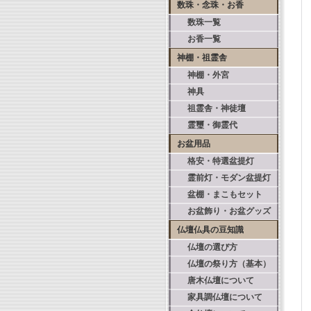
数珠・念珠・お香
数珠一覧
お香一覧
神棚・祖霊舎
神棚・外宮
神具
祖霊舎・神徒壇
霊璽・御霊代
お盆用品
格安・特選盆提灯
霊前灯・モダン盆提灯
盆棚・まこもセット
お盆飾り・お盆グッズ
仏壇仏具の豆知識
仏壇の選び方
仏壇の祭り方（基本）
唐木仏壇について
家具調仏壇について