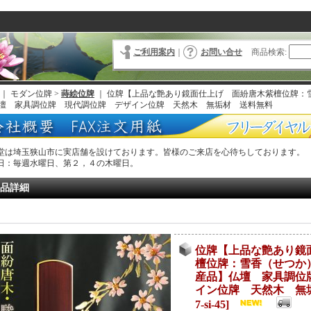
ご利用案内
｜
お問い合せ
商品検索
:
｜ モダン位牌 >
蒔絵位牌
｜
位牌【上品な艶あり鏡面仕上げ 面紛唐木紫檀位牌：雪
壇 家具調位牌 現代調位牌 デザイン位牌 天然木 無垢材 送料無料
堂は埼玉狭山市に実店舗を設けております。皆様のご来店を心待ちしております。
日：毎週水曜日、第２，４の木曜日。
品詳細
位牌【上品な艶あり鏡
檀位牌：雪香（せつか）
産品】仏壇 家具調位
イン位牌 天然木 無
7-si-45
]