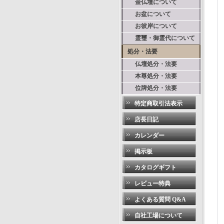
金仏壇について
お盆について
お彼岸について
霊璽・御霊代について
処分・法要
仏壇処分・法要
本尊処分・法要
位牌処分・法要
特定商取引法表示
店長日記
カレンダー
掲示板
カタログギフト
レビュー特典
よくある質問 Q&A
自社工場について