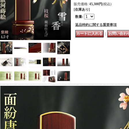
販売価格
:
45,300円
(税込)
[在庫あり]
数量
:
返品特約に関する重要事項
｜