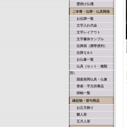
壁掛け仏壇
ご本尊・位牌・仏具関係
お位牌一覧
文字入れ代金
文字レイアウト
文字書体サンプル
位牌袋（携帯便利）
位牌Ｑ＆A
お仏像一覧
仏具（セット・種類
別）
国産高岡仏具・仏像
骨壷・手元供養品
掛軸一覧
縁起物・節句商品
お正月飾り
雛人形
五月人形