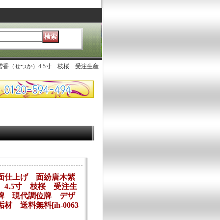
香（せつか）4.5寸 枝桜 受注生産
面仕上げ 面紛唐木紫
4.5寸 枝桜 受注生
牌 現代調位牌 デザ
垢材 送料無料
[
ih-0063