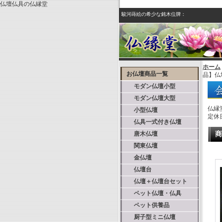
仏壇仏具の仏縁堂
駿河蒔絵の希少な銘木位牌：
ホーム
お仏壇商品一覧
品】仏
モダン仏壇小型
モダン仏壇大型
仏縁
小型仏壇
定休
仏具一式付き仏壇
唐木仏壇
商
関東仏壇
金仏壇
仏壇台
仏壇＋仏壇台セット
ペット仏壇・仏具
ペット供養品
厨子型ミニ仏壇