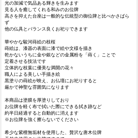
光の加減で気品ある輝きを生みます
見る人を癒してくれる和みのお位牌
高さを抑えた台座は一般的な伝統型の御位牌と比べかさばら
ず
他の仏具とバランス良くお祀りできます
華やかな駿河蒔絵の枝桜
蒔絵は、漆器の表面に漆で絵や文様を描き
乾かないうちに金や銀などの金属粉を「蒔く」ことで
定着させる技法です
立体的な枝葉に優美な満開の花々
職人による美しい手描き絵
黒塗りの蒔絵が映え、お仏壇にお祀りすると
厳かで神聖な雰囲気になります
本商品は塗膜を厚塗りしており
お位牌を軽く布で拭いた際にできる拭き跡など
約半日経過すると自動的に消えます
※お位牌を強く擦らないでください
希少な紫檀無垢材を使用した、贅沢な唐木位牌