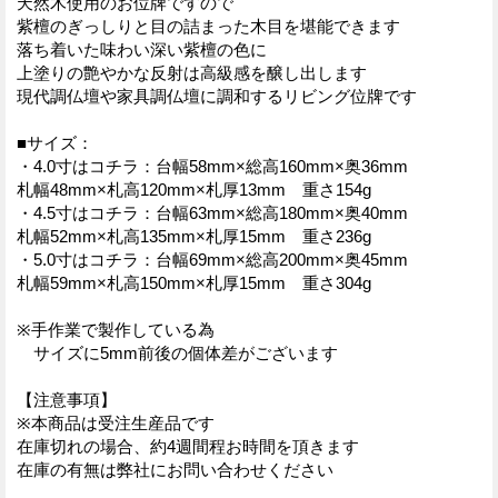
天然木使用のお位牌ですので
紫檀のぎっしりと目の詰まった木目を堪能できます
落ち着いた味わい深い紫檀の色に
上塗りの艶やかな反射は高級感を醸し出します
現代調仏壇や家具調仏壇に調和するリビング位牌です
■サイズ：
・4.0寸はコチラ：台幅58mm×総高160mm×奥36mm
札幅48mm×札高120mm×札厚13mm 重さ154g
・4.5寸はコチラ：台幅63mm×総高180mm×奥40mm
札幅52mm×札高135mm×札厚15mm 重さ236g
・5.0寸はコチラ：台幅69mm×総高200mm×奥45mm
札幅59mm×札高150mm×札厚15mm 重さ304g
※手作業で製作している為
サイズに5mm前後の個体差がございます
【注意事項】
※本商品は受注生産品です
在庫切れの場合、約4週間程お時間を頂きます
在庫の有無は弊社にお問い合わせください