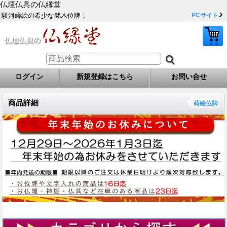
仏壇仏具の仏縁堂
駿河蒔絵の希少な銘木位牌：
PCサイト
ログイン
新規登録はこちら
お問い合せ
商品詳細
蒔絵位牌