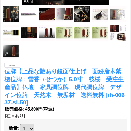
位牌【上品な艶あり鏡面仕上げ 面紛唐木紫
檀位牌：雪香（せつか）5.0寸 枝桜 受注生
産品】仏壇 家具調位牌 現代調位牌 デザ
イン位牌 天然木 無垢材 送料無料
[ih-006
37-si-50]
販売価格
:
45,800円
(税込)
[在庫あり]
数量
: