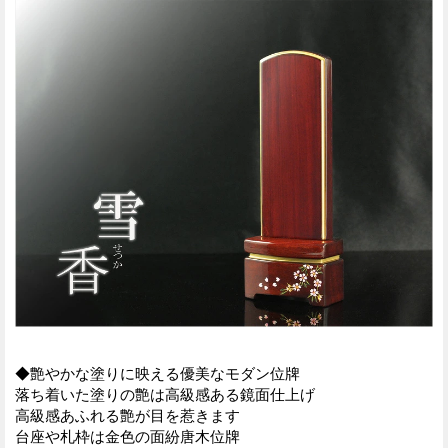
◆艶やかな塗りに映える優美なモダン位牌
落ち着いた塗りの艶は高級感ある鏡面仕上げ
高級感あふれる艶が目を惹きます
台座や札枠は金色の面紛唐木位牌