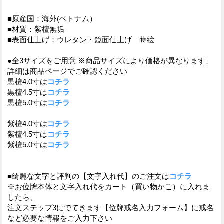
■原産国：海外(ベトナム）
■材質：紫檀無垢
■表面仕上げ：ウレタン・鏡面仕上げ 蒔絵
●全3サイズをご用意 ※商品サイズにより価格が異なります、
詳細は商品ページでご確認ください
黒檀4.0寸は
コチラ
黒檀4.5寸は
コチラ
黒檀5.0寸は
コチラ
紫檀4.0寸は
コチラ
紫檀4.5寸は
コチラ
紫檀5.0寸は
コチラ
■綺麗な文字と評判の【文字入れ代】のご注文は
コチラ
※お位牌本体と文字入れ代をカート（買い物かご）に入れま
したら、
注文ステップ3にでてきます【位牌戒名入力フォーム】に戒名
など必要な情報をご入力下さい